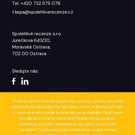
Tel. +420 732 579 078
t.kepa@spolehliverecenze.cz
Spolehlivé recenze s.r.o.
Jurečkova 643/20,
Moravská Ostrava,
702 00 Ostrava
Sledujte nás:
nahoru
V rámci našich stránok používame súbory cookies, aby sme
vám poskytovali služby na najvyššej úrovni, vrátane spôsobu
prispôsobeného vašim individuálnym potrebám. Používanie
portálu bez zmeny nastavení týkajúcich sa cookies
Copyright © 2019 - 2021 - spolahliverecenzie.cz
|
Design by Mateusz
znamená, že budú umiestnené na vašom koncovom
Sala Studio
zariadení. Používateľ môže kedykoľvek urobiť zmenu